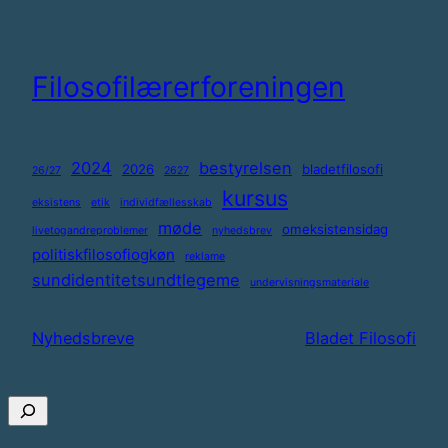
Spring
til
indhold
Filosofilærerforeningen
2024
bestyrelsen
2026
bladetfilosofi
26/27
2627
kursus
eksistens
etik
individfællesskab
møde
omeksistensidag
livetogandreproblemer
nyhedsbrev
politiskfilosofiogkøn
reklame
sundidentitetsundtlegeme
undervisningsmateriale
Nyhedsbreve
Bladet Filosofi
Søg