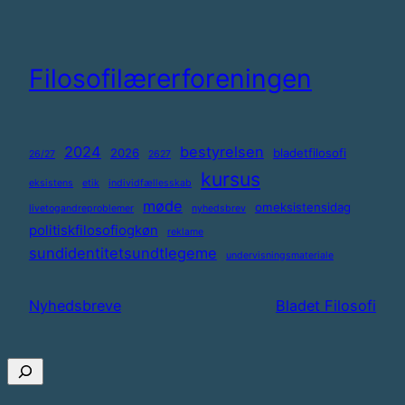
Spring
til
indhold
Filosofilærerforeningen
2024
bestyrelsen
2026
bladetfilosofi
26/27
2627
kursus
eksistens
etik
individfællesskab
møde
omeksistensidag
livetogandreproblemer
nyhedsbrev
politiskfilosofiogkøn
reklame
sundidentitetsundtlegeme
undervisningsmateriale
Nyhedsbreve
Bladet Filosofi
Søg