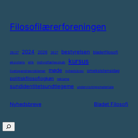
Spring
til
indhold
Filosofilærerforeningen
2024
bestyrelsen
2026
bladetfilosofi
26/27
2627
kursus
eksistens
etik
individfællesskab
møde
omeksistensidag
livetogandreproblemer
nyhedsbrev
politiskfilosofiogkøn
reklame
sundidentitetsundtlegeme
undervisningsmateriale
Nyhedsbreve
Bladet Filosofi
Søg